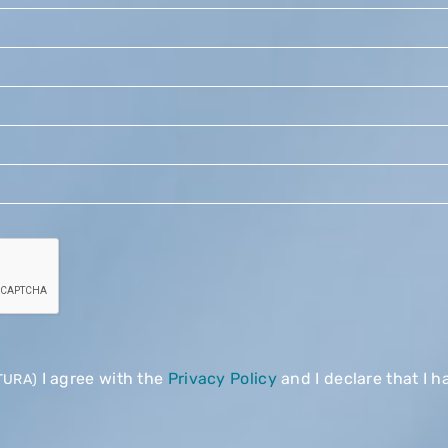
I agree with the
Privacy Policy
and I declare that I h
TURA)