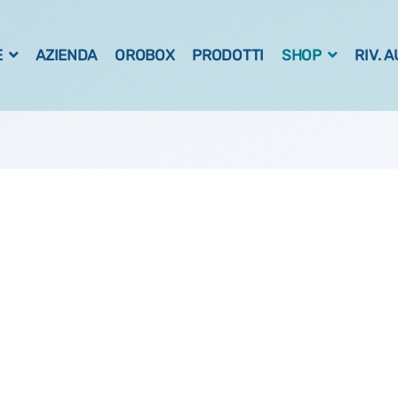
E
AZIENDA
OROBOX
PRODOTTI
SHOP
RIV. 