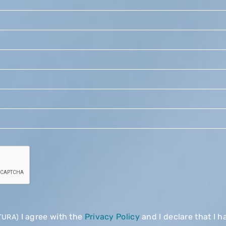
I agree with the
Privacy Policy
and I declare that I h
TURA)